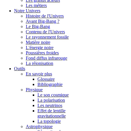
Les grands acteurs
Les métiers
Notre Univers
Histoire de l'Univers
Avant Big-Bang ?
Le Big-Bang
Contenu de l'Univers
Le rayonnement fossile
Matière noire
L'énergie noire
Poussières froides
Fond diffus infrarouge
La réionisation
Outils
En savoir plus
Glossaire
Bibliographie
Physique
Le son cosmique
La polarisation
Les neutrinos
Effet de lentille
gravitationnelle
La topologie
Astrophysique