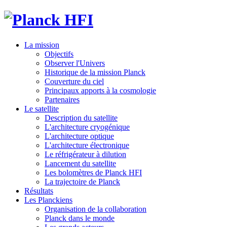
La mission
Objectifs
Observer l'Univers
Historique de la mission Planck
Couverture du ciel
Principaux apports à la cosmologie
Partenaires
Le satellite
Description du satellite
L'architecture cryogénique
L'architecture optique
L'architecture électronique
Le réfrigérateur à dilution
Lancement du satellite
Les bolomètres de Planck HFI
La trajectoire de Planck
Résultats
Les Planckiens
Organisation de la collaboration
Planck dans le monde