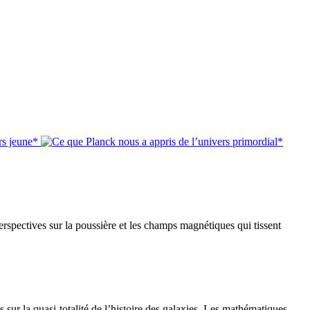
*
*
erspectives sur la poussière et les champs magnétiques qui tissent
res sur la quasi-totalité de l’histoire des galaxies. Les mathématiques