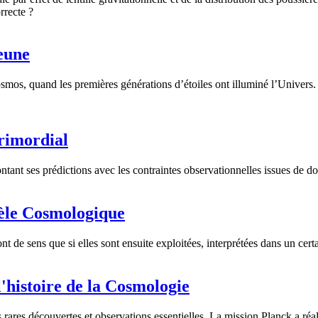
orrecte ?
jeune
cosmos, quand les premières générations d’étoiles ont illuminé l’Unive
primordial
tant ses prédictions avec les contraintes observationnelles issues de do
dèle Cosmologique
t de sens que si elles sont ensuite exploitées, interprétées dans un cer
l'histoire de la Cosmologie
ares découvertes et observations essentielles. La mission Planck a réali