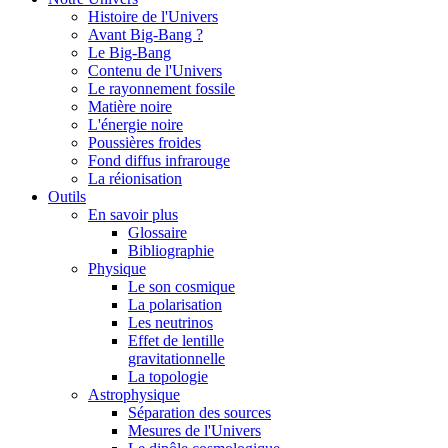
Histoire de l'Univers
Avant Big-Bang ?
Le Big-Bang
Contenu de l'Univers
Le rayonnement fossile
Matière noire
L'énergie noire
Poussières froides
Fond diffus infrarouge
La réionisation
Outils
En savoir plus
Glossaire
Bibliographie
Physique
Le son cosmique
La polarisation
Les neutrinos
Effet de lentille
gravitationnelle
La topologie
Astrophysique
Séparation des sources
Mesures de l'Univers