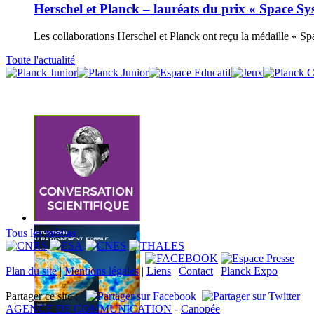
Herschel et Planck – lauréats du prix « Space S
Les collaborations Herschel et Planck ont reçu la médaille « S
Toute l'actualité
Tous les médias
Plan du site
|
Mentions légales
|
Liens
|
Contact
|
Planck Expo
Partager ce site :
AGENCE DE COMMUNICATION
-
Canopée