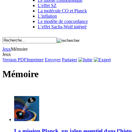
Le dipôle cosmologique
L'effet SZ
La molécule CO et Planck
L'inflation
Le modèle de concordance
L’effet Sachs-Wolf intégré
Jeux
Mémoire
Jeux
Version PDF
Imprimer
Envoyer
Partager
Mémoire
La mission Planck, un jalon essentiel dans l’histo