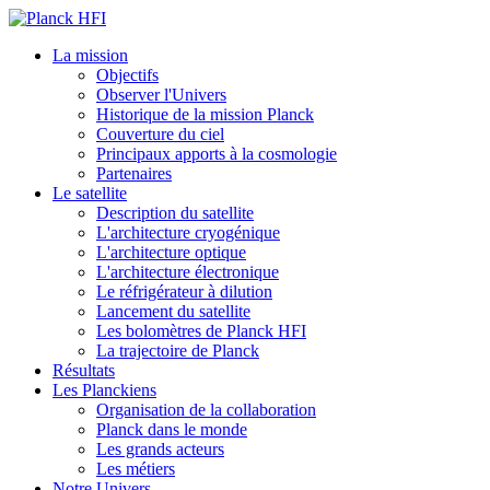
La mission
Objectifs
Observer l'Univers
Historique de la mission Planck
Couverture du ciel
Principaux apports à la cosmologie
Partenaires
Le satellite
Description du satellite
L'architecture cryogénique
L'architecture optique
L'architecture électronique
Le réfrigérateur à dilution
Lancement du satellite
Les bolomètres de Planck HFI
La trajectoire de Planck
Résultats
Les Planckiens
Organisation de la collaboration
Planck dans le monde
Les grands acteurs
Les métiers
Notre Univers