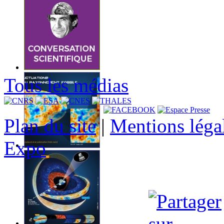
Tous les médias
Plan du site
|
Mentions léga
Expo