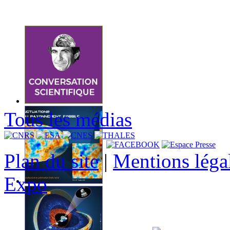
Tous les médias
Plan du site
|
Mentions léga
Expo