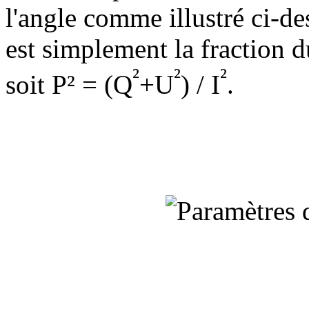
l'angle comme illustré ci-de
est simplement la fraction du
²
²
²
soit P² = (Q
+U
) / I
.