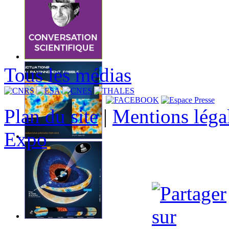
Tous les médias
Plan du site
|
Mentions léga
Expo