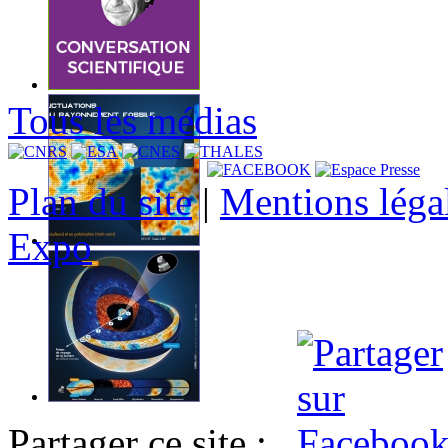
Tous les médias
Plan du site
|
Mentions léga
Expo
Partager ce site :