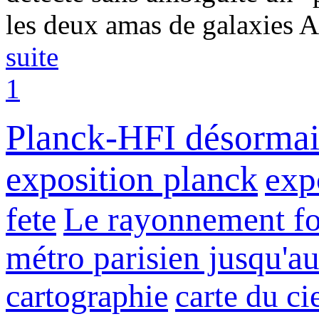
les deux amas de galaxies A
suite
1
Planck-HFI désormai
exposition planck
exp
fete
Le rayonnement fos
métro parisien jusqu'a
cartographie
carte du ci