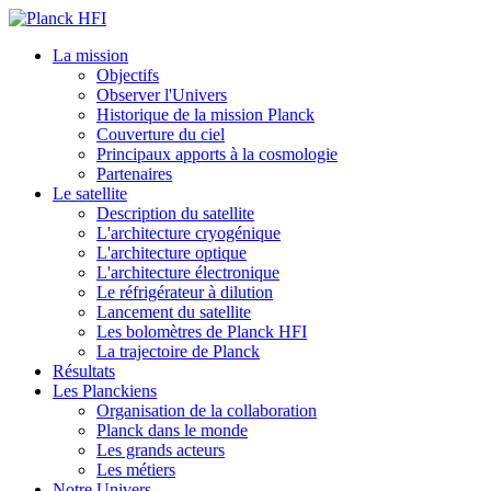
La mission
Objectifs
Observer l'Univers
Historique de la mission Planck
Couverture du ciel
Principaux apports à la cosmologie
Partenaires
Le satellite
Description du satellite
L'architecture cryogénique
L'architecture optique
L'architecture électronique
Le réfrigérateur à dilution
Lancement du satellite
Les bolomètres de Planck HFI
La trajectoire de Planck
Résultats
Les Planckiens
Organisation de la collaboration
Planck dans le monde
Les grands acteurs
Les métiers
Notre Univers