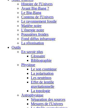
Histoire de l'Univers
Avant Big-Bang ?
Le Big-Bang
Contenu de l'Univers
Le rayonnement fossile
Matière noire
L'énergie noire
Poussières froides
Fond diffus infrarouge
La réionisation
Outils
En savoir plus
Glossaire
Bibliographie
Physique
Le son cosmique
La polarisation
Les neutrinos
Effet de lentille
gravitationnelle
La topologie
Astrophysique
Séparation des sources
Mesures de l'Univers