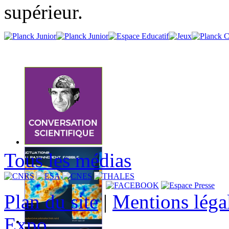
supérieur.
Tous les médias
Plan du site
|
Mentions léga
Expo