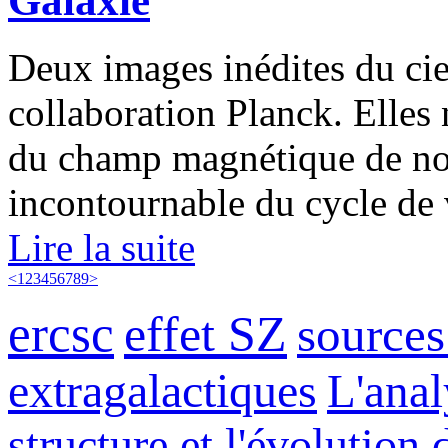
Galaxie
Deux images inédites du ciel
collaboration Planck. Elles 
du champ magnétique de not
incontournable du cycle de vi
Lire la suite
<
1
2
3
4
5
6
7
8
9
>
ercsc
effet SZ
sources
extragalactiques
L'ana
structure et l'évolution 