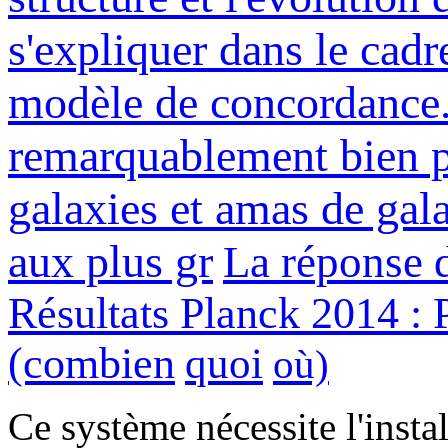
s'expliquer dans le cadr
modèle de concordance.
remarquablement bien po
galaxies et amas de gal
aux plus gr
La réponse
Résultats Planck 2014 : P
(combien
quoi
où)
Ce système nécessite l'insta