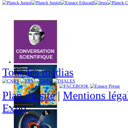
Tous les médias
Plan du site
|
Mentions léga
Expo