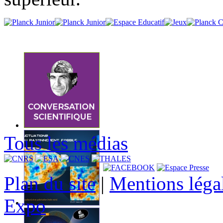
Tous les médias
Plan du site
|
Mentions léga
Expo