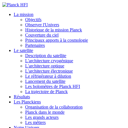
La mission
Objectifs
Observer l'Univers
Historique de la mission Planck
Couverture du ciel
Principaux apports à la cosmologie
Partenaires
Le satellite
Description du satellite
L'architecture cryogénique
L'architecture optique
L'architecture électronique
Le réfrigérateur à dilution
Lancement du satellite
Les bolomètres de Planck HFI
La trajectoire de Planck
Résultats
Les Planckiens
Organisation de la collaboration
Planck dans le monde
Les grands acteurs
Les métiers
Notre Univers