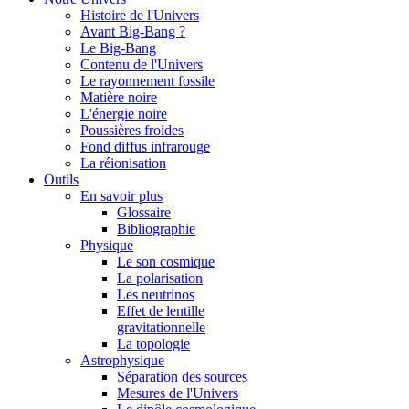
Histoire de l'Univers
Avant Big-Bang ?
Le Big-Bang
Contenu de l'Univers
Le rayonnement fossile
Matière noire
L'énergie noire
Poussières froides
Fond diffus infrarouge
La réionisation
Outils
En savoir plus
Glossaire
Bibliographie
Physique
Le son cosmique
La polarisation
Les neutrinos
Effet de lentille
gravitationnelle
La topologie
Astrophysique
Séparation des sources
Mesures de l'Univers